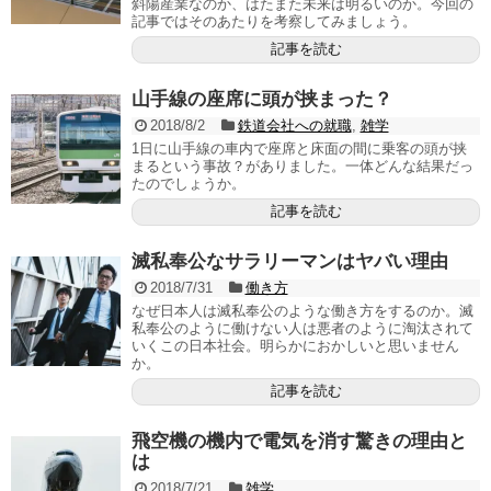
斜陽産業なのか、はたまた未来は明るいのか。今回の
記事ではそのあたりを考察してみましょう。
記事を読む
山手線の座席に頭が挟まった？
2018/8/2
鉄道会社への就職
,
雑学
1日に山手線の車内で座席と床面の間に乗客の頭が挟
まるという事故？がありました。一体どんな結果だっ
たのでしょうか。
記事を読む
滅私奉公なサラリーマンはヤバい理由
2018/7/31
働き方
なぜ日本人は滅私奉公のような働き方をするのか。滅
私奉公のように働けない人は悪者のように淘汰されて
いくこの日本社会。明らかにおかしいと思いません
か。
記事を読む
飛空機の機内で電気を消す驚きの理由と
は
2018/7/21
雑学