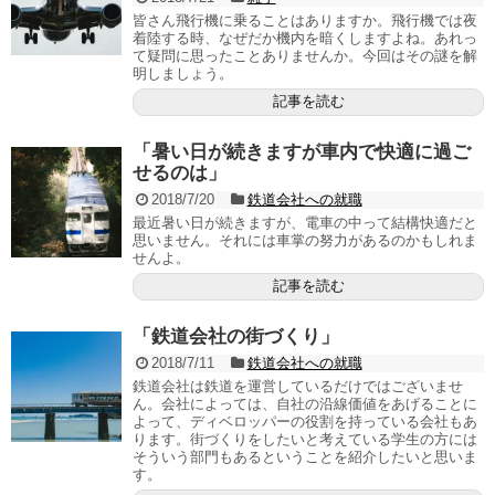
皆さん飛行機に乗ることはありますか。飛行機では夜
着陸する時、なぜだか機内を暗くしますよね。あれっ
て疑問に思ったことありませんか。今回はその謎を解
明しましょう。
記事を読む
「暑い日が続きますが車内で快適に過ご
せるのは」
2018/7/20
鉄道会社への就職
最近暑い日が続きますが、電車の中って結構快適だと
思いません。それには車掌の努力があるのかもしれま
せんよ。
記事を読む
「鉄道会社の街づくり」
2018/7/11
鉄道会社への就職
鉄道会社は鉄道を運営しているだけではございませ
ん。会社によっては、自社の沿線価値をあげることに
よって、ディベロッパーの役割を持っている会社もあ
ります。街づくりをしたいと考えている学生の方には
そういう部門もあるということを紹介したいと思いま
す。