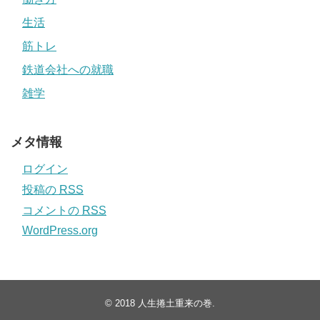
生活
筋トレ
鉄道会社への就職
雑学
メタ情報
ログイン
投稿の
RSS
コメントの
RSS
WordPress.org
© 2018
人生捲土重来の巻
.