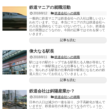
鉄道マニアの就職活動
2018/8/12
鉄道会社への就職
一般的に鉄道マニアは鉄道会社への入社は難しいとい
われています。では、本当にマニアの方は鉄道会社へ
の入社を諦めなくてはいけないのでしょうか。鉄道会
社の実態はどうなのか。今回の記事ではそれを探って
いきます。
記事を読む
偉大なる駅長
2018/8/11
鉄道会社への就職
駅にはその駅のトップである駅長たる人物が存在して
います。一体駅長はどんな仕事をしているのでしょう
か。知られざる駅長の仕事内容や駅長になるための鉄
道人生についてお伝えしていきましょう。
記事を読む
鉄道会社は斜陽産業か？
2018/8/10
鉄道会社への就職
日本の人口は減少の一途を辿り、少子高齢化が進んで
いますが、鉄道会社の未来はどうなるのでしょうか。