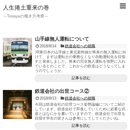
人生捲土重来の巻
～Tosayaの働き方考察～
山手線無人運転について
2018/8/14
鉄道会社への就職
JR東日本の山手線と東北新幹線が将来の無人運転に向
けて、まずは運転士の乗務なくなり自動運転化を目指
すと発表しました。将来の完全無人運転を視野に入れ
ているとのことで、これからの鉄道はどうなってしま
うのでしょうか。
記事を読む
鉄道会社の出世コース②
2018/8/13
鉄道会社への就職
今回は鉄道会社の出世コース姿勢論編についてご紹介
しています。鉄道会社で昇進していくために必要な武
器とはなにかを書いていますので、鉄道会社で出世を
目指す学生の皆さんは参考にしてしてくださいね。
記事を読む